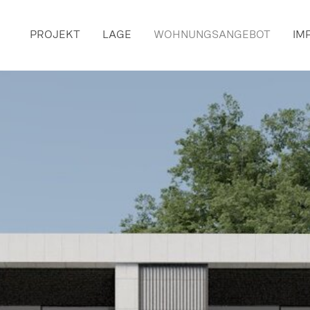
PROJEKT
LAGE
WOHNUNGSANGEBOT
IM